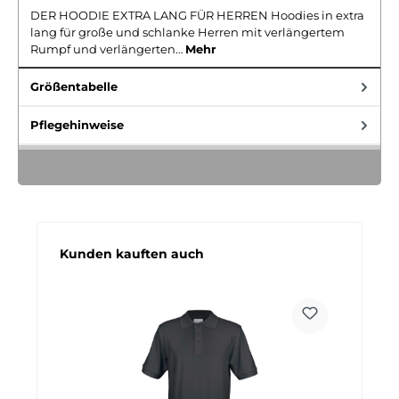
DER HOODIE EXTRA LANG FÜR HERREN Hoodies in extra
lang für große und schlanke Herren mit verlängertem
Rumpf und verlängerten…
Mehr
Größentabelle
Pflegehinweise
Produktgalerie überspringen
Kunden kauften auch