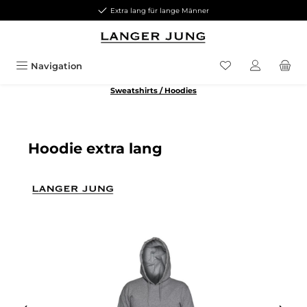
Extra lang für lange Männer
Zum Hauptinhalt springen
Navigation
Sweatshirts / Hoodies
Hoodie extra lang
Bildergalerie überspringen