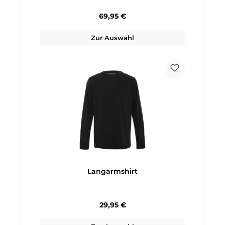
Regulärer Preis:
69,95 €
Zur Auswahl
Langarmshirt
Regulärer Preis:
29,95 €