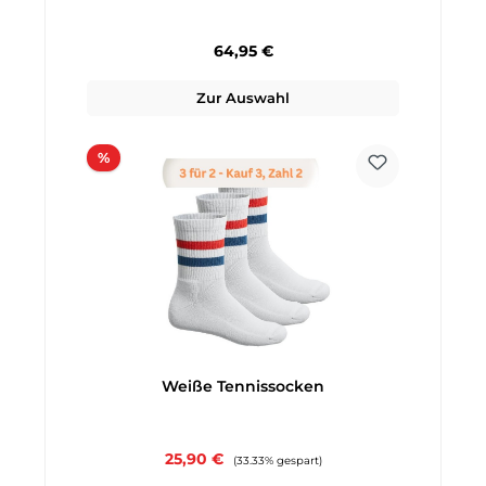
Regulärer Preis:
64,95 €
Zur Auswahl
Rabatt
%
Weiße Tennissocken
Verkaufspreis:
25,90 €
Regulärer Preis:
(33.33% gespart)