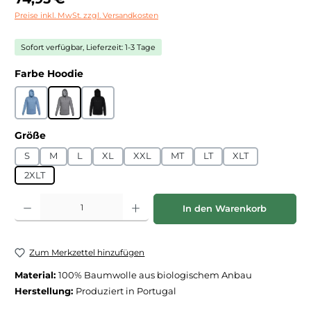
Preise inkl. MwSt. zzgl. Versandkosten
Sofort verfügbar, Lieferzeit: 1-3 Tage
auswählen
Farbe Hoodie
Blau
Grau
Schwarz
auswählen
Größe
S
M
L
XL
XXL
MT
LT
XLT
2XLT
Produkt Anzahl: Gib den gewünschten Wert ein oder benutze die Schaltfläche
In den Warenkorb
Zum Merkzettel hinzufügen
Material:
100% Baumwolle aus biologischem Anbau
Herstellung:
Produziert in Portugal