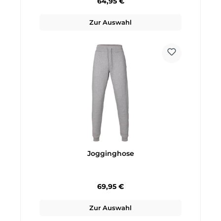
Regulärer Preis:
64,95 €
Zur Auswahl
Jogginghose
Regulärer Preis:
69,95 €
Zur Auswahl