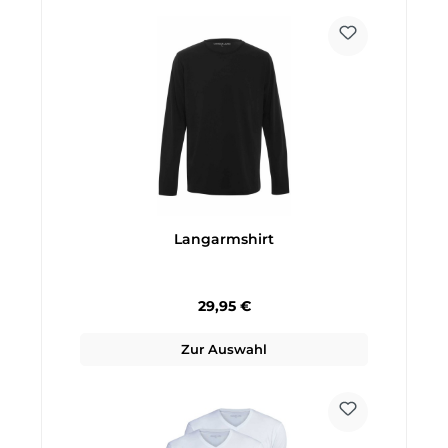
Langarmshirt
Regulärer Preis:
29,95 €
Zur Auswahl