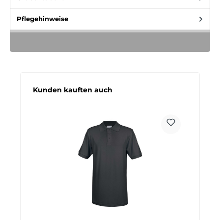
Pflegehinweise
Produktgalerie überspringen
Kunden kauften auch