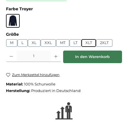
auswählen
Farbe Troyer
Marine
auswählen
Größe
M
L
XL
XXL
MT
LT
XLT
2XLT
Produkt Anzahl: Gib den gewünschten Wert ein oder benutze die Schaltfläche
In den Warenkorb
Zum Merkzettel hinzufügen
Material:
100% Schurwolle
Herstellung:
Produziert in Deutschland