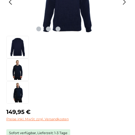
Regulärer Preis:
149,95 €
Preise inkl. MwSt. zzgl. Versandkosten
Sofort verfügbar, Lieferzeit: 1-3 Tage